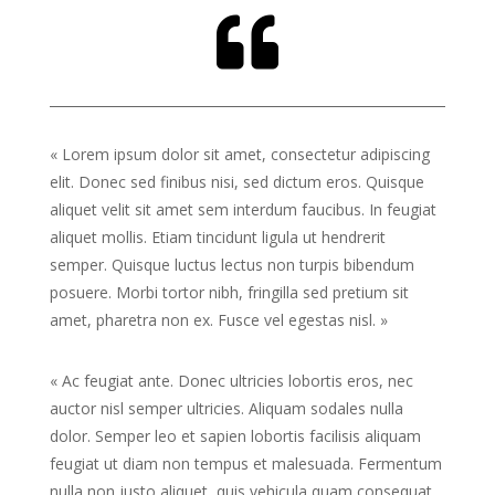

« Lorem ipsum dolor sit amet, consectetur adipiscing
elit. Donec sed finibus nisi, sed dictum eros. Quisque
aliquet velit sit amet sem interdum faucibus. In feugiat
aliquet mollis. Etiam tincidunt ligula ut hendrerit
semper. Quisque luctus lectus non turpis bibendum
posuere. Morbi tortor nibh, fringilla sed pretium sit
amet, pharetra non ex. Fusce vel egestas nisl. »
« Ac feugiat ante. Donec ultricies lobortis eros, nec
auctor nisl semper ultricies. Aliquam sodales nulla
dolor. Semper leo et sapien lobortis facilisis aliquam
feugiat ut diam non tempus et malesuada. Fermentum
nulla non justo aliquet, quis vehicula quam consequat