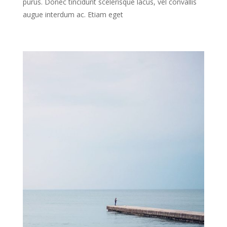
purus. Donec tincidunt scelerisque lacus, vel convallis
augue interdum ac. Etiam eget