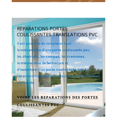
REPARATIONS PORTES
COULISSANTES TRANSLATIONS PVC
Il est possible de remplacer tout
le
mécanisme
d’une
porte coulissante pvc
,
les
charriots
, les
compas
, les
cremones
,
le
mécanisme
de
fermeture
et
d’
ouverture
d’un
porte coulissante pvc
. Les
caractéristiques de la porte coulissante PVC sont
conservée.
VOIRE LES REPARATIONS DES PORTES
COULISSANTES PVC