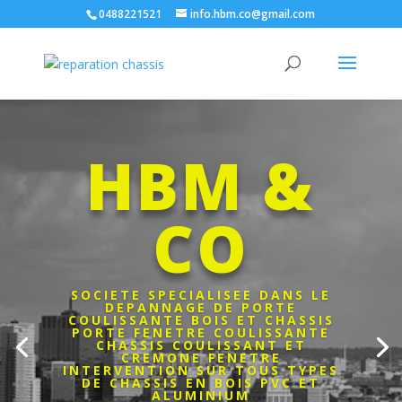
0488221521
info.hbm.co@gmail.com
HBM &
CO
SOCIETE SPECIALISEE DANS LE
DEPANNAGE DE PORTE
COULISSANTE BOIS ET CHASSIS
PORTE FENETRE COULISSANTE
CHASSIS COULISSANT ET
CREMONE FENETRE
INTERVENTION SUR TOUS TYPES
DE CHASSIS EN BOIS PVC ET
ALUMINIUM